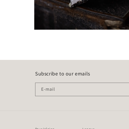
Ouvrir
le
média
4
dans
une
fenêtre
modale
Subscribe to our emails
E-mail