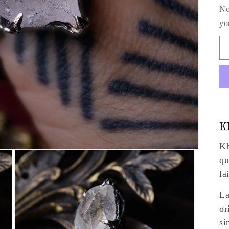
No
yo
K
Kh
qu
la
La
or
si