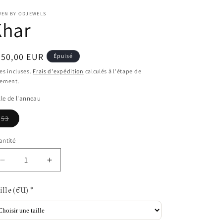
o
VEN BY ODJEWELS
Khar
n
ix
250,00 EUR
Épuisé
bituel
es incluses.
Frais d'expédition
calculés à l'étape de
iement.
lle de l'anneau
Variante
53
épuisée
ou
indisponible
ntité
Réduire
Augmenter
la
la
quantité
quantité
ille (EU)
*
de
de
Khar
Khar