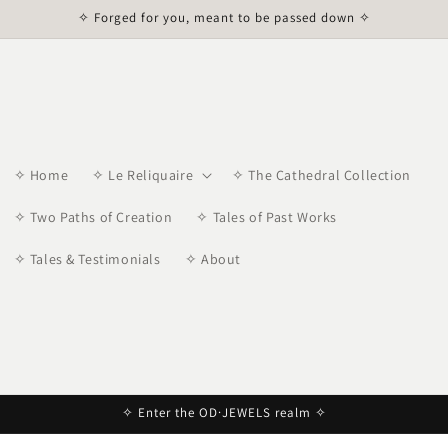
✧ Forged for you, meant to be passed down ✧
✧ Home
✧ Le Reliquaire
✧ The Cathedral Collection
✧ Two Paths of Creation
✧ Tales of Past Works
✧ Tales & Testimonials
✧ About
✧ Enter the OD·JEWELS realm ✧