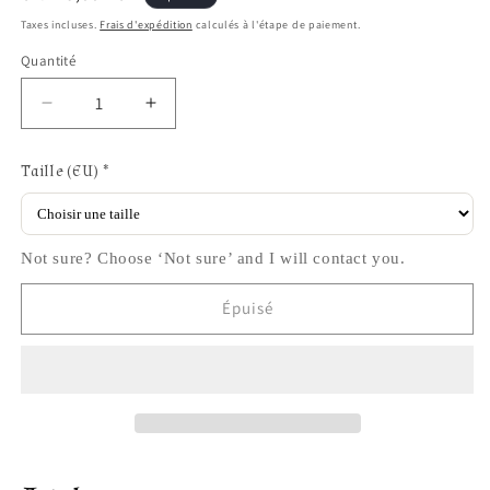
habituel
Taxes incluses.
Frais d'expédition
calculés à l'étape de paiement.
Quantité
Réduire
Augmenter
la
la
quantité
quantité
Taille (EU)
*
de
de
Astal
Astal
Not sure? Choose ‘Not sure’ and I will contact you.
Épuisé