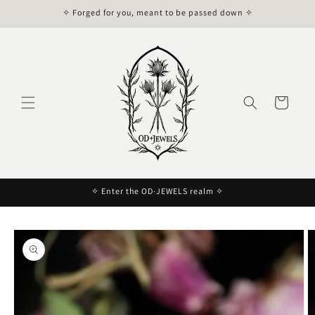
et
✧ Forged for you, meant to be passed down ✧
passer
au
contenu
Panier
✧ Enter the OD·JEWELS realm ✧
Passer aux
informations
produits